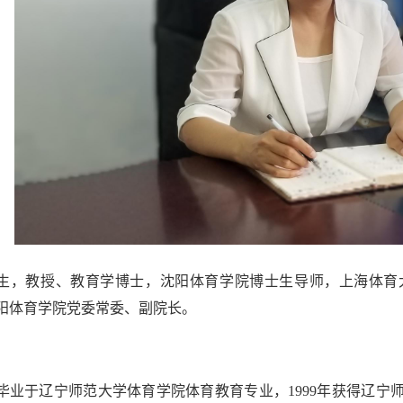
2年生，教授、教育学博士，沈阳体育学院博士生导师，上海体
阳体育学院党委常委、副院长。
6年毕业于辽宁师范大学体育学院体育教育专业
，
1999年获得辽