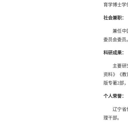
育学博士学
社会兼职：
兼任中
委员会委员
科研成果：
主要研
资料》《教
版专著2部
个人荣誉：
辽宁省
理干部。