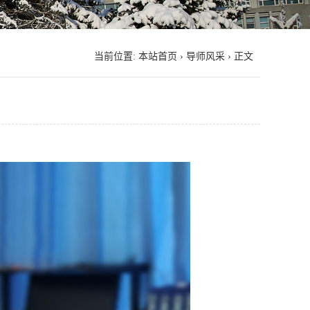
当前位置:
本站首页
›
导师风采
› 正文